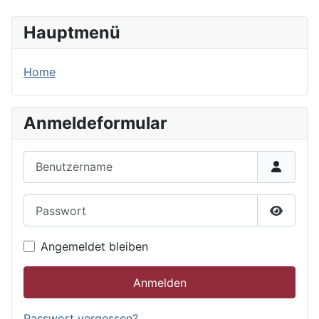
Hauptmenü
Home
Anmeldeformular
Benutzername
Passwort
Passwor
Angemeldet bleiben
Anmelden
Passwort vergessen?